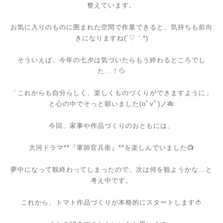
整えています。
お気に入りのものに囲まれた空間で作業できると、気持ちも前向
きになりますね(´▽｀*)
そういえば、今年の七夕は気づいたらもう終わるところでし
た...！💦
「これからも自分らしく、楽しくものづくりができますように」
と心の中でそっと願いました(oﾟvﾟ)ノ🎋
今回、家事や作品づくりのおともには、
大河ドラマ**『軍師官兵衛』**を楽しんでいました📺
夢中になって観終わってしまったので、次は何を観ようかな…と
考え中です。
これから、トマト作品づくりが本格的にスタートします🍅