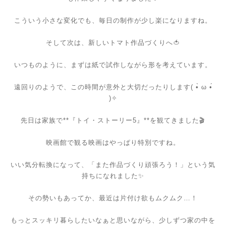
こういう小さな変化でも、毎日の制作が少し楽になりますね。
そして次は、新しいトマト作品づくりへ🍅
いつものように、まずは紙で試作しながら形を考えています。
遠回りのようで、この時間が意外と大切だったりします( •̀ ω •́
)✧
先日は家族で**『トイ・ストーリー5』**を観てきました🎬
映画館で観る映画はやっぱり特別ですね。
いい気分転換になって、「また作品づくり頑張ろう！」という気
持ちになれました✨
その勢いもあってか、最近は片付け欲もムクムク…！
もっとスッキリ暮らしたいなぁと思いながら、少しずつ家の中を