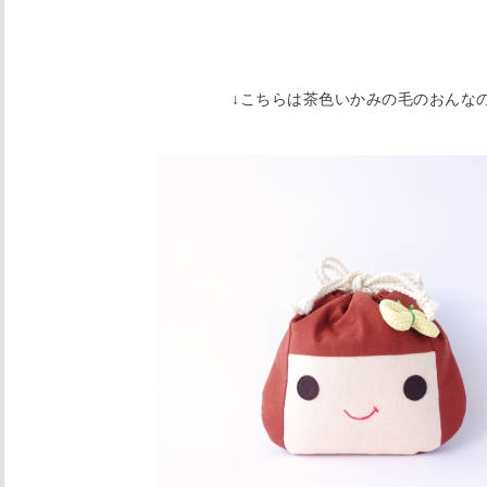
↓こちらは茶色いかみの毛のおんなの