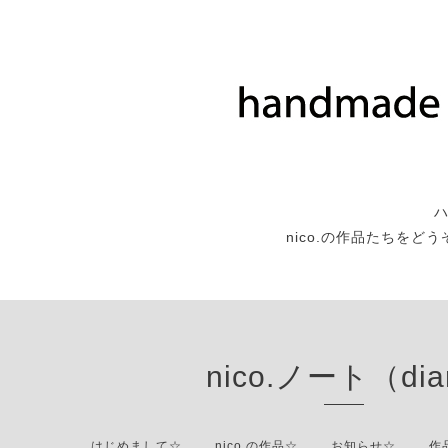
nico.の作品たちをど
nico.ノート（diar
はじめまして☆
nico.の作品☆
お知らせ☆
作