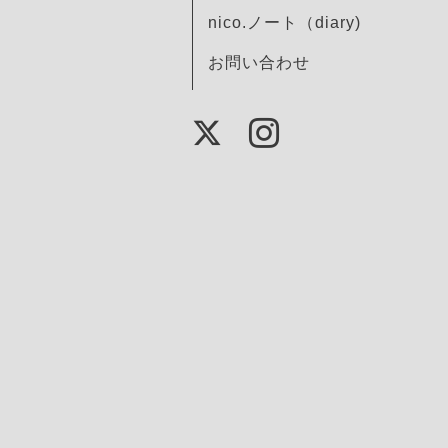
nico.ノート（diary)
お問い合わせ