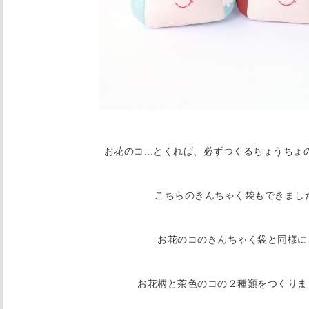
お花のコ...とくれば、必ずつくるちょうちょの
こちらのきんちゃく袋もできまし
お花のコのきんちゃく袋と同様に
お花柄と茶色のコの２種類をつくりま