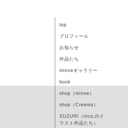
top
プロフィール
お知らせ
作品たち
minneギャラリー
book
shop（minne）
shop（Creema）
SUZURI（nico.のイ
ラスト作品たち）