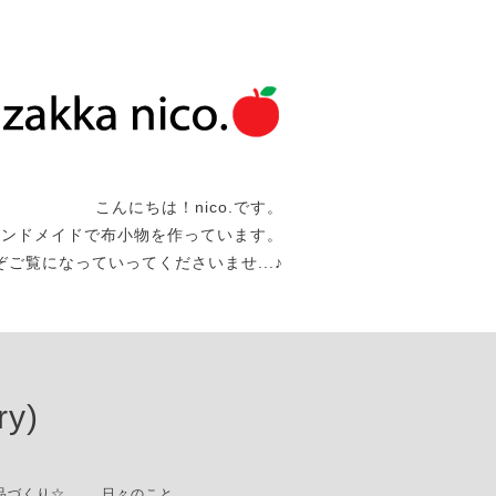
こんにちは！nico.です。
ハンドメイドで布小物を作っています。
うぞご覧になっていってくださいませ...♪
y)
品づくり☆
日々のこと